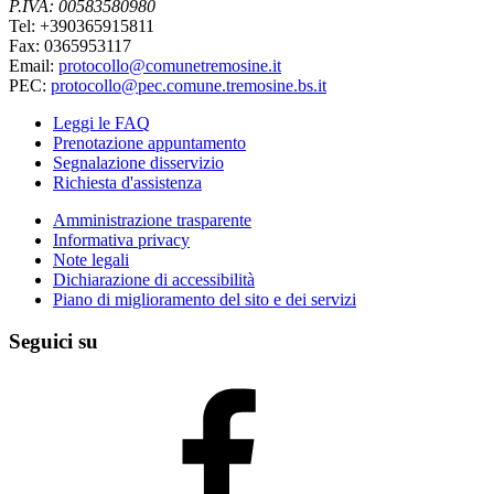
P.IVA: 00583580980
Tel: +390365915811
Fax: 0365953117
Email:
protocollo@comunetremosine.it
PEC:
protocollo@pec.comune.tremosine.bs.it
Leggi le FAQ
Prenotazione appuntamento
Segnalazione disservizio
Richiesta d'assistenza
Amministrazione trasparente
Informativa privacy
Note legali
Dichiarazione di accessibilità
Piano di miglioramento del sito e dei servizi
Seguici su