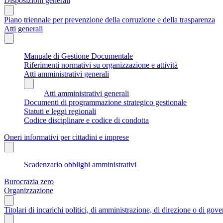
Disposizioni generali
Piano triennale per prevenzione della corruzione e della trasparenza
Atti generali
Manuale di Gestione Documentale
Riferimenti normativi su organizzazione e attività
Atti amministrativi generali
Atti amministrativi generali
Documenti di programmazione strategico gestionale
Statuti e leggi regionali
Codice disciplinare e codice di condotta
Oneri informativi per cittadini e imprese
Scadenzario obblighi amministrativi
Burocrazia zero
Organizzazione
Titolari di incarichi politici, di amministrazione, di direzione o di gov