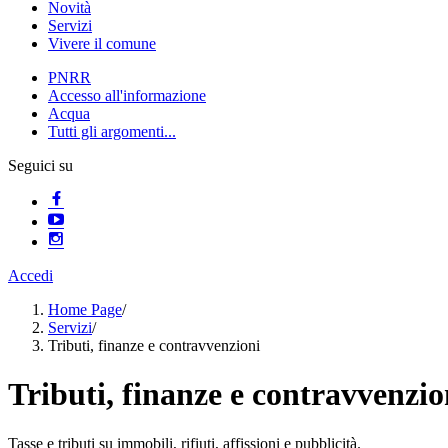
Novità
Servizi
Vivere il comune
PNRR
Accesso all'informazione
Acqua
Tutti gli argomenti...
Seguici su
Accedi
Home Page
/
Servizi
/
Tributi, finanze e contravvenzioni
Tributi, finanze e contravvenzio
Tasse e tributi su immobili, rifiuti, affissioni e pubblicità.