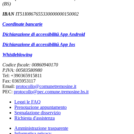
(BS)
IBAN
IT51I0867655330000000150002
Coordinate bancarie
Dichiarazione di accessibilità App Android
Dichiarazione di accessibilità App Ios
Whistleblowing
Codice fiscale: 00860940170
P.IVA: 00583580980
Tel: +390365915811
Fax: 0365953117
Email:
protocollo@comunetremosine.it
PEC:
protocollo@pec.comune.tremosine.bs.it
Leggi le FAQ
Prenotazione appuntamento
Segnalazione disservizio
Richiesta d'assistenza
Amministrazione trasparente
Informativa privacy