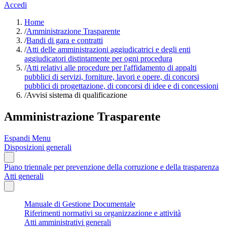
Accedi
Home
/
Amministrazione Trasparente
/
Bandi di gara e contratti
/
Atti delle amministrazioni aggiudicatrici e degli enti
aggiudicatori distintamente per ogni procedura
/
Atti relativi alle procedure per l'affidamento di appalti
pubblici di servizi, forniture, lavori e opere, di concorsi
pubblici di progettazione, di concorsi di idee e di concessioni
/
Avvisi sistema di qualificazione
Amministrazione Trasparente
Espandi Menu
Disposizioni generali
Piano triennale per prevenzione della corruzione e della trasparenza
Atti generali
Manuale di Gestione Documentale
Riferimenti normativi su organizzazione e attività
Atti amministrativi generali