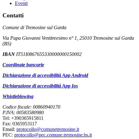
Eventi
Contatti
Comune di Tremosine sul Garda
Via Papa Giovanni Ventitreesimo n° 1, 25010 Tremosine sul Garda
(BS)
IBAN
IT51I0867655330000000150002
Coordinate bancarie
Dichiarazione di accessibilità App Android
Dichiarazione di accessibilità App Ios
Whistleblowing
Codice fiscale: 00860940170
P.IVA: 00583580980
Tel: +390365915811
Fax: 0365953117
Email:
protocollo@comunetremosine.it
PEC:
protocollo@pec.comune.tremosine.bs.it