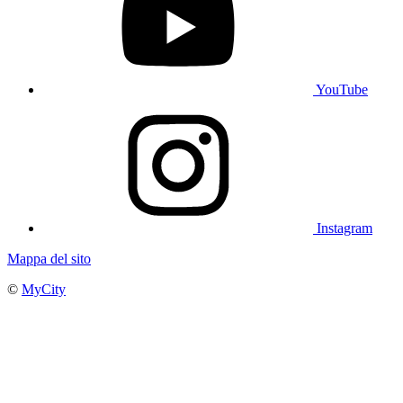
YouTube
Instagram
Mappa del sito
©
MyCity