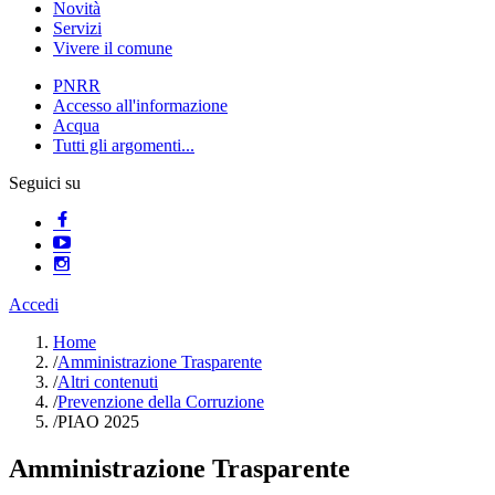
Novità
Servizi
Vivere il comune
PNRR
Accesso all'informazione
Acqua
Tutti gli argomenti...
Seguici su
Accedi
Home
/
Amministrazione Trasparente
/
Altri contenuti
/
Prevenzione della Corruzione
/
PIAO 2025
Amministrazione Trasparente