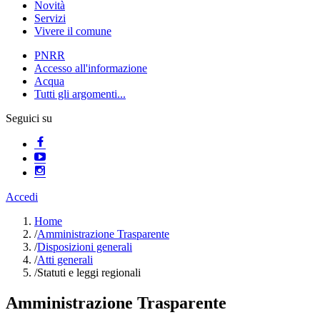
Novità
Servizi
Vivere il comune
PNRR
Accesso all'informazione
Acqua
Tutti gli argomenti...
Seguici su
Accedi
Home
/
Amministrazione Trasparente
/
Disposizioni generali
/
Atti generali
/
Statuti e leggi regionali
Amministrazione Trasparente