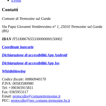
Eventi
Contatti
Comune di Tremosine sul Garda
Via Papa Giovanni Ventitreesimo n° 1, 25010 Tremosine sul Garda
(BS)
IBAN
IT51I0867655330000000150002
Coordinate bancarie
Dichiarazione di accessibilità App Android
Dichiarazione di accessibilità App Ios
Whistleblowing
Codice fiscale: 00860940170
P.IVA: 00583580980
Tel: +390365915811
Fax: 0365953117
Email:
protocollo@comunetremosine.it
PEC:
protocollo@pec.comune.tremosine.bs.it