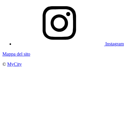
Instagram
Mappa del sito
©
MyCity