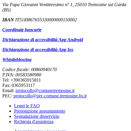
Via Papa Giovanni Ventitreesimo n° 1, 25010 Tremosine sul Garda
(BS)
IBAN
IT51I0867655330000000150002
Coordinate bancarie
Dichiarazione di accessibilità App Android
Dichiarazione di accessibilità App Ios
Whistleblowing
Codice fiscale: 00860940170
P.IVA: 00583580980
Tel: +390365915811
Fax: 0365953117
Email:
protocollo@comunetremosine.it
PEC:
protocollo@pec.comune.tremosine.bs.it
Leggi le FAQ
Prenotazione appuntamento
Segnalazione disservizio
Richiesta d'assistenza