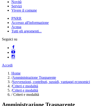
Novità
Servizi
Vivere il comune
PNRR
Accesso all'informazione
Acqua
Tutti gli argomenti...
Seguici su
Accedi
Home
/
Amministrazione Trasparente
/
Sovvenzioni, contributi, sussidi, vantaggi economici
/
Criteri e modalità
/
Criteri e modalità
/
Criteri e modalità
Amministrazione Trasparente