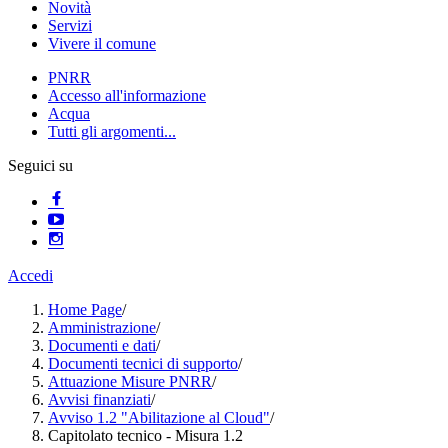
Novità
Servizi
Vivere il comune
PNRR
Accesso all'informazione
Acqua
Tutti gli argomenti...
Seguici su
Accedi
Home Page
/
Amministrazione
/
Documenti e dati
/
Documenti tecnici di supporto
/
Attuazione Misure PNRR
/
Avvisi finanziati
/
Avviso 1.2 "Abilitazione al Cloud"
/
Capitolato tecnico - Misura 1.2