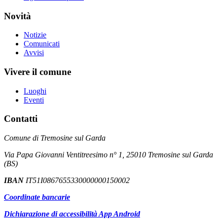
Novità
Notizie
Comunicati
Avvisi
Vivere il comune
Luoghi
Eventi
Contatti
Comune di Tremosine sul Garda
Via Papa Giovanni Ventitreesimo n° 1, 25010 Tremosine sul Garda
(BS)
IBAN
IT51I0867655330000000150002
Coordinate bancarie
Dichiarazione di accessibilità App Android