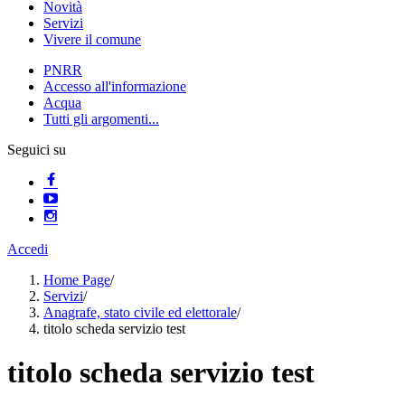
Novità
Servizi
Vivere il comune
PNRR
Accesso all'informazione
Acqua
Tutti gli argomenti...
Seguici su
Accedi
Home Page
/
Servizi
/
Anagrafe, stato civile ed elettorale
/
titolo scheda servizio test
titolo scheda servizio test