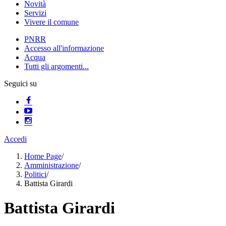
Novità
Servizi
Vivere il comune
PNRR
Accesso all'informazione
Acqua
Tutti gli argomenti...
Seguici su
Accedi
Home Page
/
Amministrazione
/
Politici
/
Battista Girardi
Battista Girardi