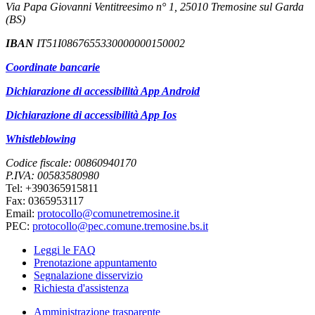
Via Papa Giovanni Ventitreesimo n° 1, 25010 Tremosine sul Garda
(BS)
IBAN
IT51I0867655330000000150002
Coordinate bancarie
Dichiarazione di accessibilità App Android
Dichiarazione di accessibilità App Ios
Whistleblowing
Codice fiscale: 00860940170
P.IVA: 00583580980
Tel: +390365915811
Fax: 0365953117
Email:
protocollo@comunetremosine.it
PEC:
protocollo@pec.comune.tremosine.bs.it
Leggi le FAQ
Prenotazione appuntamento
Segnalazione disservizio
Richiesta d'assistenza
Amministrazione trasparente