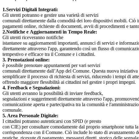
1.Servizi Digitali Integrati:
Gli utenti potranno e gestire una varietà di servizi
comunali direttamente dalla comodità dei loro dispositivi mobili. Ciò 
pagamenti online, richieste di documenti, avvii di procedimenti e tanto
2.Notifiche e Aggiornamenti in Tempo Reale:
Gli utenti riceveranno notifiche
istantanee su aggiornamenti importanti, annunci di servizi e informazi
direttamente attraverso l'app, garantendo così un flusso di comunicaz
tempestivo e efficace tra il Comune e i cittadini.
3. Prenotazioni online:
è possibile prenotare appuntamenti per vari servizi
comunali direttamente dall’App del Comune. Questa nuova iniziativa
semplificare il processo di richiesta di servizi, riducendo i tempi di att
offrendo maggiore flessibilità ai cittadini nel gestire i propri impegni.
4. Feedback e Segnalazioni:
Gli utenti avranno la possibilità di inviare feedback,
segnalazioni e suggerimenti direttamente attraverso l'app, promuove
comunicazione aperta e partecipativa tra la comunità e l'amministrazi
comunale.
5. Area Personale Digitale:
I cittadini potranno autenticarsi con SPID (e presto
con CIE) per consultare comodamente dal proprio smartphone tutta l
corrispondenza con il Comune. Ciò include lo stato di avanzamento d
pratiche, ricevute di pagamento, messaggi diretti, storico delle segnal