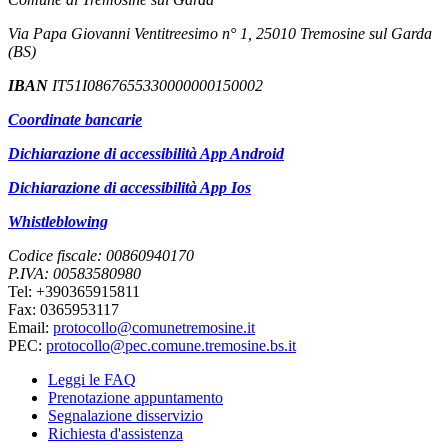
Via Papa Giovanni Ventitreesimo n° 1, 25010 Tremosine sul Garda
(BS)
IBAN
IT51I0867655330000000150002
Coordinate bancarie
Dichiarazione di accessibilità App Android
Dichiarazione di accessibilità App Ios
Whistleblowing
Codice fiscale: 00860940170
P.IVA: 00583580980
Tel: +390365915811
Fax: 0365953117
Email:
protocollo@comunetremosine.it
PEC:
protocollo@pec.comune.tremosine.bs.it
Leggi le FAQ
Prenotazione appuntamento
Segnalazione disservizio
Richiesta d'assistenza