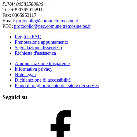
P.IVA: 00583580980
Tel: +390365915811
Fax: 0365953117
Email:
protocollo@comunetremosine.it
PEC:
protocollo@pec.comune.tremosine.bs.it
Leggi le FAQ
Prenotazione appuntamento
Segnalazione disservizio
Richiesta d'assistenza
Amministrazione trasparente
Informativa privacy
Note legali
Dichiarazione di accessibilità
Piano di miglioramento del sito e dei servizi
Seguici su