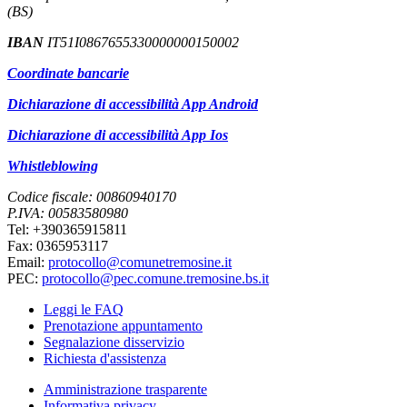
(BS)
IBAN
IT51I0867655330000000150002
Coordinate bancarie
Dichiarazione di accessibilità App Android
Dichiarazione di accessibilità App Ios
Whistleblowing
Codice fiscale: 00860940170
P.IVA: 00583580980
Tel: +390365915811
Fax: 0365953117
Email:
protocollo@comunetremosine.it
PEC:
protocollo@pec.comune.tremosine.bs.it
Leggi le FAQ
Prenotazione appuntamento
Segnalazione disservizio
Richiesta d'assistenza
Amministrazione trasparente
Informativa privacy